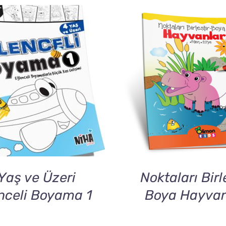
DETAILS
DETAILS
Yaş ve Üzeri
Noktaları Birl
nceli Boyama 1
Boya Hayvan